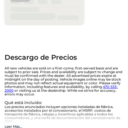
Descargo de Precios
All new vehicles are sold on a first-come, first-served basis and are
subject to prior sale. Prices and availability are subject to change and
must be confirmed with the dealer. All advertised prices expire at
midnight on the day of posting. Vehicle images online may be stock
photos and may not reflect actual equipment or color. Please verify
information, including features and availability, by calling
470-533-
2000
or visiting us at the dealership. While we strive for accuracy,
errors may occur.
Qué está incluido
:
Los precios anunciados incluyen opciones instaladas de fábrica,
accesorios instalados por el concesionario, el MSRP, costos de
transporte de fábrica, rebajas y incentivos aplicables a todos los
consumidores, y una tarifa de documentación del concesionario de
$995.
Qué no está incluido
:
Leer Más
...