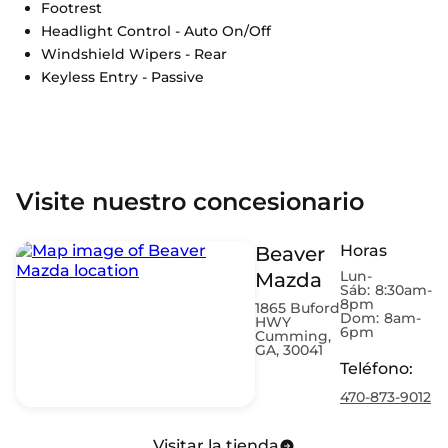
Footrest
Headlight Control - Auto On/Off
Windshield Wipers - Rear
Keyless Entry - Passive
Visite nuestro concesionario
Horas
Beaver
Lun-
Mazda
Sáb:
8:30am-
8pm
1865 Buford
Dom:
8am-
HWY
6pm
Cumming,
GA, 30041
Teléfono
:
470-873-9012
Visitar la tienda