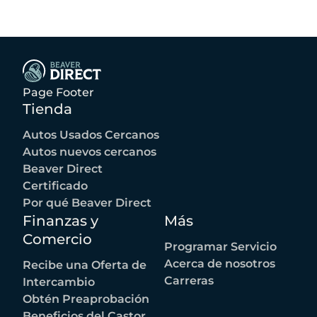
Los precios anunciados no incluyen el equipamiento opcional
seleccionado por el comprador, impuestos estatales y locales,
etiqueta, título, registro, tarifas de la ley de limón, o los $1,674
opcionales de Beneficios Beaver.
Page Footer
Tienda
Autos Usados Cercanos
Autos nuevos cercanos
Beaver Direct
Certificado
Por qué Beaver Direct
Finanzas y
Más
Comercio
Programar Servicio
Acerca de nosotros
Recibe una Oferta de
Carreras
Intercambio
Obtén Preaprobación
Beneficios del Castor