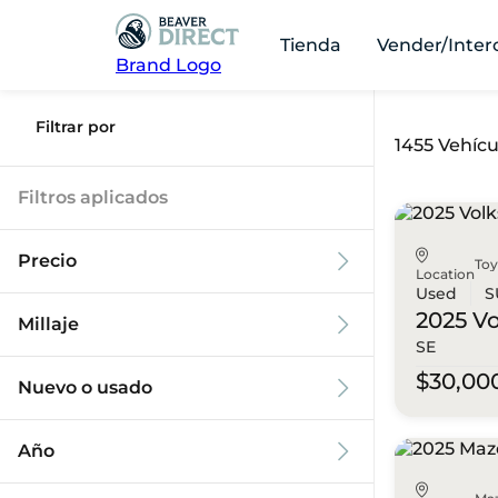
Tienda
Vender/Inter
Brand Logo
Filtrar por
1455 Vehícu
Filtros aplicados
Precio
To
Location
Used
S
2025 V
Millaje
SE
$9k
$125k
$30,00
Nuevo o usado
0 mi
173k mi
Año