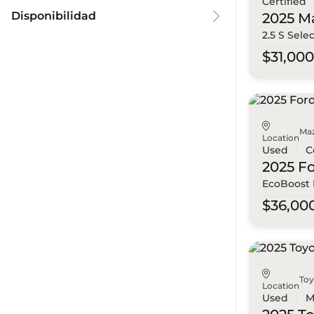
Certified
Disponibilidad
2025 M
2.5 S Sele
$31,00
Ma
Location
Used
C
2025 F
EcoBoost
$36,00
To
Location
Used
M