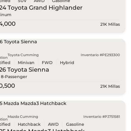
tified
SUV
AWD
Gasoline
24 Toyota
Grand Highlander
tinum
4,000
21K Millas
Toyota Cumming
Inventario #PE293300
tion
tified
Minivan
FWD
Hybrid
26 Toyota
Sienna
 8-Passenger
0,500
21K Millas
Mazda Cumming
Inventario #PJ751581
tion
tified
Hatchback
AWD
Gasoline