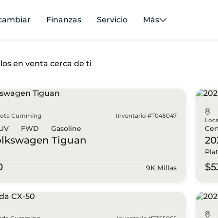
cambiar
Finanzas
Servicio
Más
los en venta cerca de ti
yota Cumming
Inventario #T045047
Loca
UV
FWD
Gasoline
Cer
olkswagen
Tiguan
20
Pla
0
$5
9K Millas