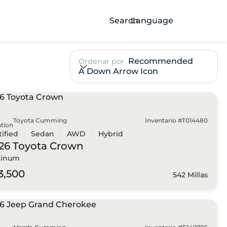
Search
Language
Recommended
Ordenar por
A Down Arrow Icon
Toyota Cumming
Inventario #T014480
tion
tified
Sedan
AWD
Hybrid
26 Toyota
Crown
tinum
3,500
542 Millas