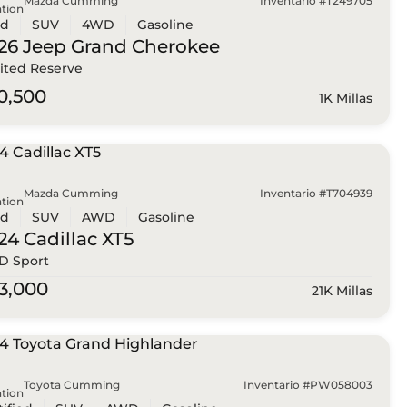
Mazda Cumming
Inventario #T249705
tion
ed
SUV
4WD
Gasoline
26 Jeep
Grand Cherokee
ited Reserve
0,500
1K Millas
Mazda Cumming
Inventario #T704939
tion
ed
SUV
AWD
Gasoline
24 Cadillac
XT5
 Sport
3,000
21K Millas
Toyota Cumming
Inventario #PW058003
tion