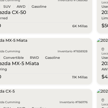
zda Cumming
Inventario #T365065
Loca
SUV
AWD
Gasoline
Us
azda
CX-50
20
erred
Lim
0
$5
6K Millas
zda Cumming
Inventario #T658928
Loca
Convertible
RWD
Gasoline
Us
azda
MX-5 Miata
20
ring
AWD
0
$4
11K Millas
zda Cumming
Inventario #T661176
Loca