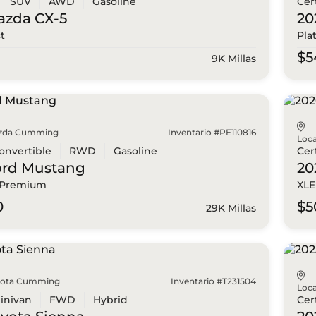
SUV
AWD
Gasoline
Cer
azda
CX-5
20
ct
Pla
0
$5
9K Millas
zda Cumming
Inventario #PE110816
Loca
onvertible
RWD
Gasoline
Cer
ord
Mustang
20
 Premium
XLE
0
$5
29K Millas
yota Cumming
Inventario #T231504
Loca
inivan
FWD
Hybrid
Cer