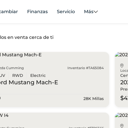
cambiar
Finanzas
Servicio
Más
los en venta cerca de ti
zda Cumming
Inventario #TA65084
Loca
UV
RWD
Electric
Cer
ord
Mustang Mach-E
20
Pre
0
$4
28K Millas