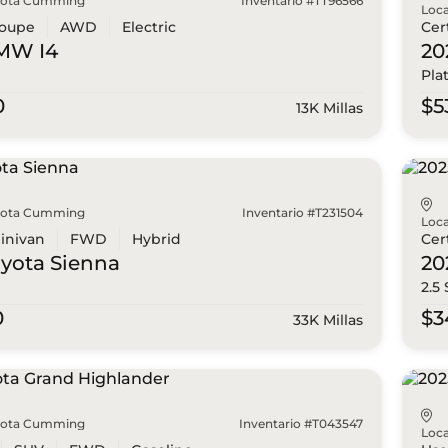
yota Cumming
Inventario #TT96566
Loca
oupe
AWD
Electric
Cer
BMW
I4
20
Pla
0
$5
13K Millas
yota Cumming
Inventario #T231504
Loca
inivan
FWD
Hybrid
Cer
oyota
Sienna
20
2.5
0
$3
33K Millas
yota Cumming
Inventario #T043547
Loca