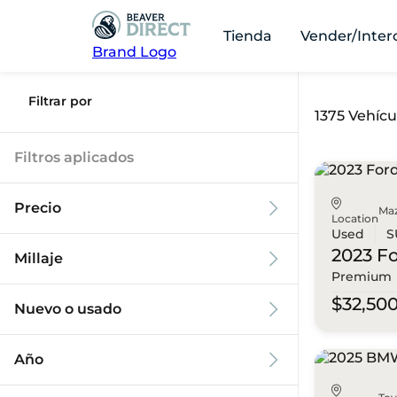
Tienda
Vender/Inter
Brand Logo
Filtrar por
1375 Vehícu
Filtros aplicados
Precio
Ma
Location
Used
S
2023 F
Millaje
Premium
$9k
$125k
$32,50
Nuevo o usado
0 mi
173k mi
Año