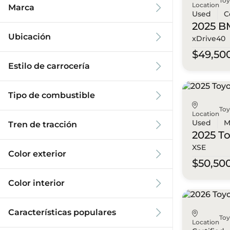
To
Location
Marca
Used
C
2025 
Ubicación
xDrive40
$49,50
Estilo de carrocería
Tipo de combustible
To
Location
Used
M
Tren de tracción
2025 T
XSE
Color exterior
$50,50
Color interior
Características populares
To
Location