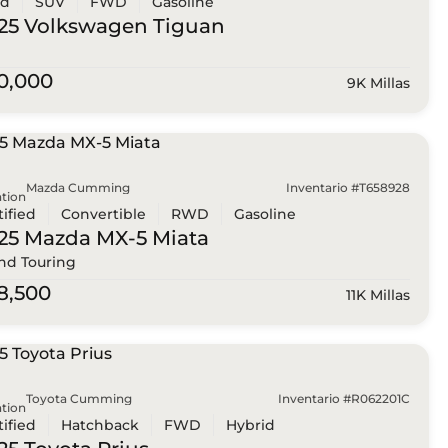
ed
SUV
FWD
Gasoline
25 Volkswagen
Tiguan
0,000
9K Millas
Mazda Cumming
Inventario #T658928
tion
tified
Convertible
RWD
Gasoline
25 Mazda
MX-5 Miata
nd Touring
8,500
11K Millas
Toyota Cumming
Inventario #R062201C
tion
tified
Hatchback
FWD
Hybrid