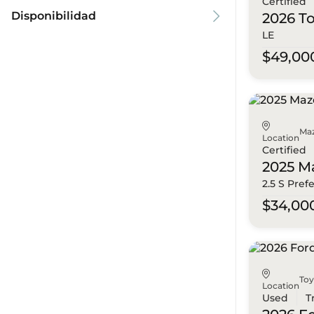
Certified
Disponibilidad
2026 T
LE
$49,00
Ma
Location
Certified
2025 M
2.5 S Pref
$34,00
To
Location
Used
T