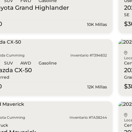
SUV
FWD
Gasoline
Us
oyota
Grand Highlander
20
SE
0
$3
10K Millas
zda Cumming
Inventario #T394832
Loca
SUV
AWD
Gasoline
Cer
azda
CX-50
20
erred
Gra
0
$3
12K Millas
yota Cumming
Inventario #TA38244
Loca
ruck
Cer