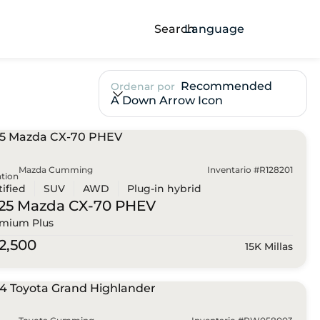
Search
Language
Recommended
Ordenar por
A Down Arrow Icon
Mazda Cumming
Inventario #R128201
tion
tified
SUV
AWD
Plug-in hybrid
25 Mazda
CX-70 PHEV
mium Plus
2,500
15K Millas