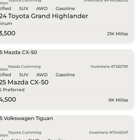
Toyota Cumming
Inventario #PW058003
tion
tified
SUV
AWD
Gasoline
24 Toyota
Grand Highlander
tinum
3,500
21K Millas
Mazda Cumming
Inventario #T363781
tion
tified
SUV
AWD
Gasoline
25 Mazda
CX-50
 S Preferred
4,500
9K Millas
Toyota Cumming
Inventario #T045047
tion