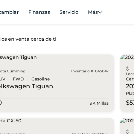
cambiar
Finanzas
Servicio
Más
los en venta cerca de ti
yota Cumming
Inventario #T045047
Loca
UV
FWD
Gasoline
Cer
olkswagen
Tiguan
20
Pla
0
$5
9K Millas