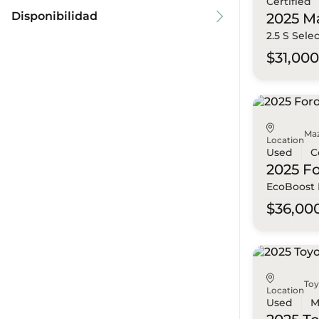
Certified
Disponibilidad
2025 M
2.5 S Sele
$31,00
Ma
Location
Used
C
2025 F
EcoBoost
$36,00
To
Location
Used
M