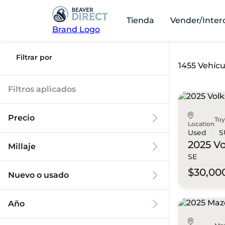
Tienda
Vender/Inter
Brand Logo
Filtrar por
1455 Vehícu
Filtros aplicados
Precio
To
Location
Used
S
2025 V
Millaje
SE
$9k
$125k
$30,00
Nuevo o usado
0 mi
173k mi
Año