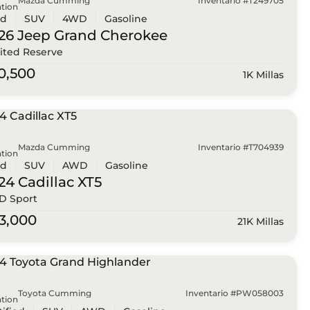
Mazda Cumming
Inventario #T249705
tion
ed
SUV
4WD
Gasoline
26 Jeep
Grand Cherokee
ited Reserve
0,500
1K Millas
Mazda Cumming
Inventario #T704939
tion
ed
SUV
AWD
Gasoline
24 Cadillac
XT5
 Sport
3,000
21K Millas
Toyota Cumming
Inventario #PW058003
tion