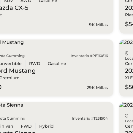
SUV
AWD
Gasoline
Cer
azda
CX-5
20
ct
Pla
0
$5
9K Millas
zda Cumming
Inventario #PE110816
Loca
onvertible
RWD
Gasoline
Cer
ord
Mustang
20
 Premium
XLE
0
$5
29K Millas
yota Cumming
Inventario #T231504
Loca
inivan
FWD
Hybrid
Cer