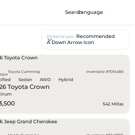
Search
Language
Recommended
Ordenar por
A Down Arrow Icon
Toyota Cumming
Inventario #T014480
tion
tified
Sedan
AWD
Hybrid
26 Toyota
Crown
tinum
3,500
542 Millas