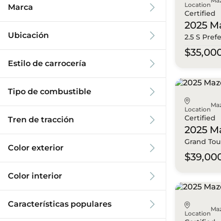
Ma
Location
Marca
Certified
2025 M
Ubicación
2.5 S Pref
$35,00
Estilo de carrocería
Tipo de combustible
Ma
Location
Certified
Tren de tracción
2025 M
Grand Tou
Color exterior
$39,00
Color interior
Características populares
Ma
Location