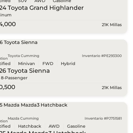
tified
SUV
AWD
Gasoline
24 Toyota
Grand Highlander
tinum
4,000
21K Millas
Toyota Cumming
Inventario #PE293300
tion
tified
Minivan
FWD
Hybrid
26 Toyota
Sienna
 8-Passenger
0,500
21K Millas
Mazda Cumming
Inventario #PJ751581
tion
tified
Hatchback
AWD
Gasoline