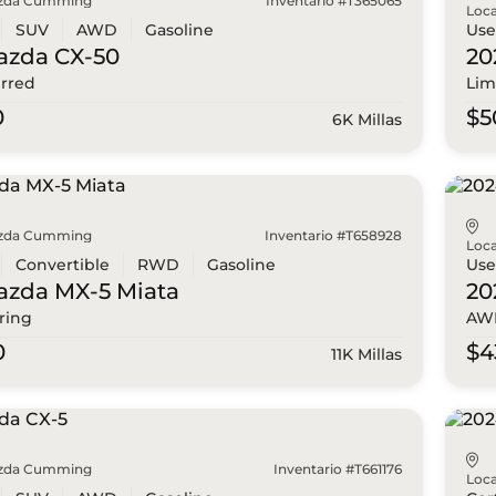
zda Cumming
Inventario #T365065
Loca
SUV
AWD
Gasoline
Us
azda
CX-50
20
erred
Lim
0
$5
6K Millas
zda Cumming
Inventario #T658928
Loca
Convertible
RWD
Gasoline
Us
azda
MX-5 Miata
20
ring
AWD
0
$4
11K Millas
zda Cumming
Inventario #T661176
Loca