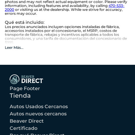
photos and may not reflect actual equipment or color. Please verify
information, including features and availability, by calling
470-533-
2000
or visiting us at the dealership. While we strive for accuracy,
errors may occur.
Qué está incluido
:
Los precios anunciados incluyen opciones instaladas de fábrica,
accesorios instalados por el concesionario, el MSRP, costos de
transporte de fábrica, rebajas y incentivos aplicables a todos los
consumidores, y una tarifa de documentación del concesionario de
$995.
Qué no está incluido
:
Leer Más
...
Los precios anunciados no incluyen el equipamiento opcional
seleccionado por el comprador, impuestos estatales y locales,
etiqueta, título, registro, tarifas de la ley de limón, o los $1,674
opcionales de Beneficios Beaver.
Page Footer
Tienda
Autos Usados Cercanos
Autos nuevos cercanos
Beaver Direct
Certificado