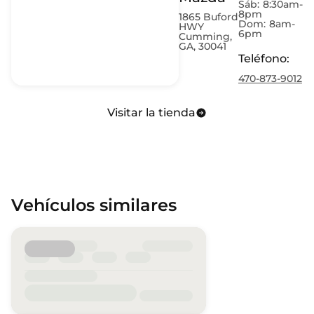
Sáb:
8:30am-
8pm
1865 Buford
Dom:
8am-
HWY
6pm
Cumming,
GA, 30041
Teléfono
:
470-873-9012
Visitar la tienda
Vehículos similares