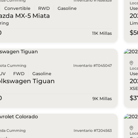
zda Cumming
Inventario #T658928
Loca
Convertible
RWD
Gasoline
Us
azda
MX-5 Miata
20
ring
Lim
0
$5
11K Millas
yota Cumming
Inventario #T045047
Loca
UV
FWD
Gasoline
Us
olkswagen
Tiguan
20
XSE
0
$3
9K Millas
zda Cumming
Inventario #T204563
Loca