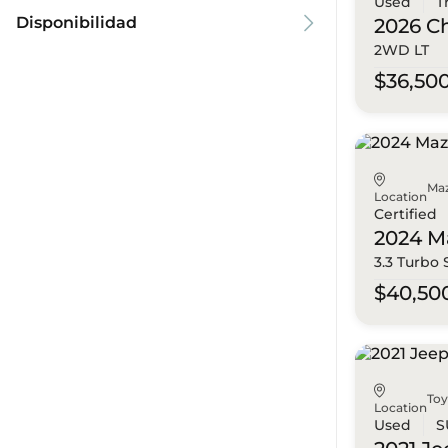
Used
T
Disponibilidad
2026 C
2WD LT
$36,50
Ma
Location
Certified
2024 M
3.3 Turbo
$40,50
To
Location
Used
S