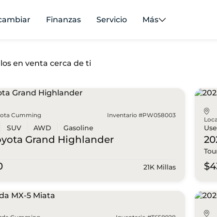
cambiar
Finanzas
Servicio
Más
los en venta cerca de ti
yota Cumming
Inventario #PW058003
Loca
SUV
AWD
Gasoline
Us
oyota
Grand Highlander
20
Tou
0
$4
21K Millas