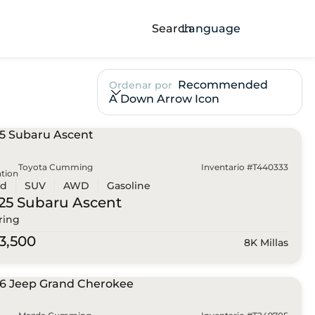
Search
Language
Recommended
Ordenar por
A Down Arrow Icon
Toyota Cumming
Inventario #T440333
tion
ed
SUV
AWD
Gasoline
25 Subaru
Ascent
ring
3,500
8K Millas