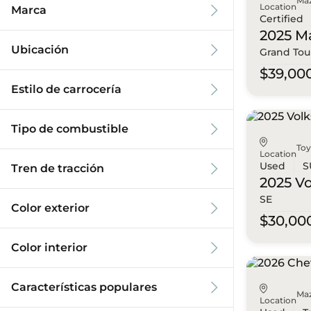
Ma
Location
Marca
Certified
2025 M
Ubicación
Grand Tou
$39,00
Estilo de carrocería
Tipo de combustible
To
Location
Used
S
Tren de tracción
2025 V
SE
Color exterior
$30,00
Color interior
Características populares
Ma
Location