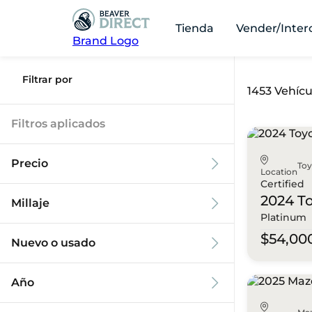
Tienda
Vender/Inter
Brand Logo
Filtrar por
1453 Vehícu
Filtros aplicados
Precio
To
Location
Certified
2024 T
Millaje
Platinum
$9k
$125k
$54,00
Nuevo o usado
0 mi
173k mi
Año