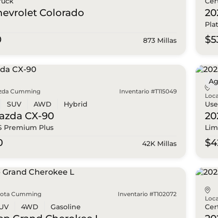
ruck
Cer
hevrolet
Colorado
20
Pla
0
$5
873 Millas
Ag
zda Cumming
Inventario #T115049
Loca
SUV
AWD
Hybrid
Us
azda
CX-90
20
 S Premium Plus
Lim
0
$4
42K Millas
yota Cumming
Inventario #T102072
Loca
UV
4WD
Gasoline
Cer