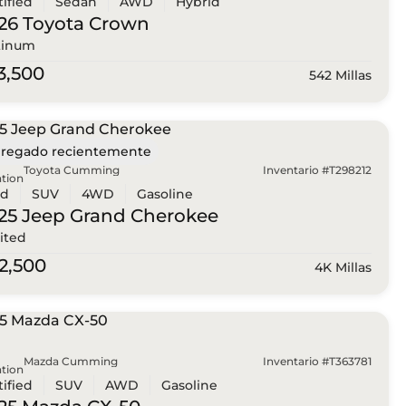
tified
Sedan
AWD
Hybrid
26 Toyota
Crown
tinum
3,500
542 Millas
regado recientemente
Toyota Cumming
Inventario #T298212
tion
ed
SUV
4WD
Gasoline
25 Jeep
Grand Cherokee
ited
2,500
4K Millas
Mazda Cumming
Inventario #T363781
tion
tified
SUV
AWD
Gasoline