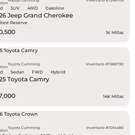
Mazda Cumming
Inventario #T249705
tion
ed
SUV
4WD
Gasoline
26 Jeep
Grand Cherokee
ited Reserve
0,500
1K Millas
Toyota Cumming
Inventario #T588730
tion
ed
Sedan
FWD
Hybrid
25 Toyota
Camry
7,000
14K Millas
Toyota Cumming
Inventario #T014480
tion