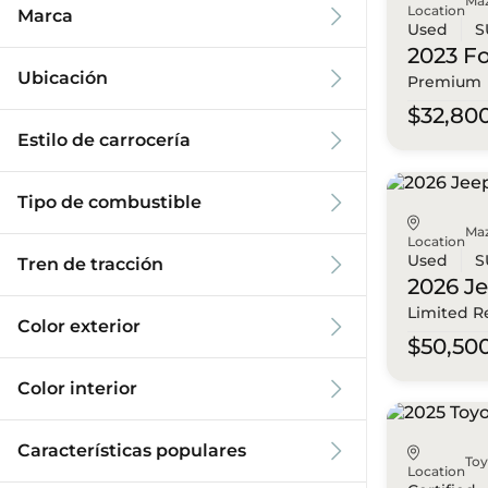
Ma
Location
Marca
Used
S
2023 F
Ubicación
Premium
$32,80
Estilo de carrocería
Tipo de combustible
Ma
Location
Used
S
Tren de tracción
2026 J
Limited R
Color exterior
$50,50
Color interior
Características populares
To
Location