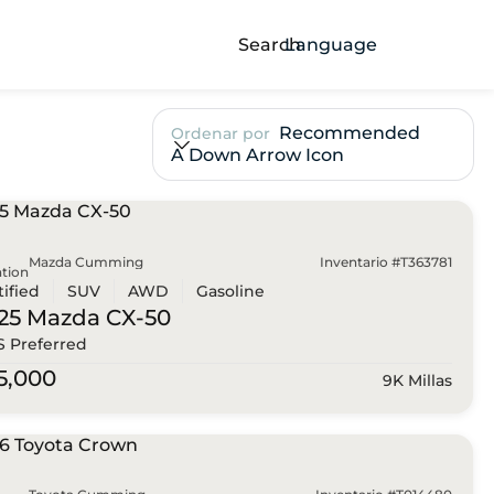
Search
Language
Recommended
Ordenar por
A Down Arrow Icon
Mazda Cumming
Inventario #T363781
tion
tified
SUV
AWD
Gasoline
25 Mazda
CX-50
 S Preferred
5,000
9K Millas