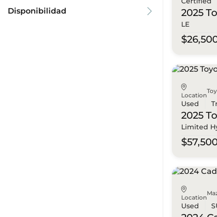
Certified
Disponibilidad
2025 T
LE
$26,50
To
Location
Used
T
2025 T
Limited H
$57,50
Ma
Location
Used
S