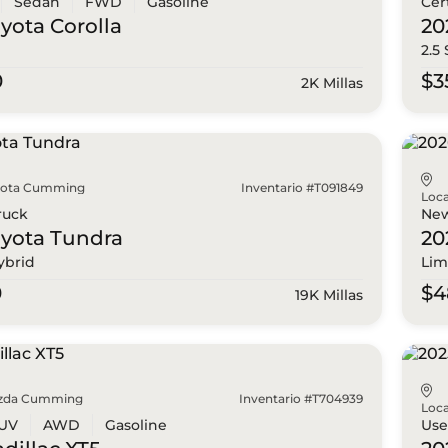
Sedan
FWD
Gasoline
Cer
oyota
Corolla
20
2.5
0
$3
2K Millas
yota Cumming
Inventario #T091849
Loca
ruck
Ne
oyota
Tundra
20
ybrid
Lim
0
$4
19K Millas
zda Cumming
Inventario #T704939
Loca
UV
AWD
Gasoline
Us