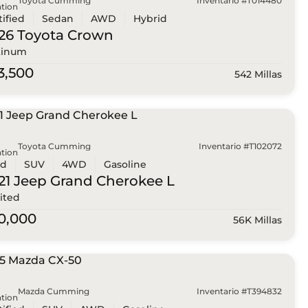
Toyota Cumming
Inventario #T014480
tion
tified
Sedan
AWD
Hybrid
26 Toyota
Crown
tinum
3,500
542 Millas
Toyota Cumming
Inventario #T102072
tion
ed
SUV
4WD
Gasoline
21 Jeep
Grand Cherokee L
ited
0,000
56K Millas
Mazda Cumming
Inventario #T394832
tion