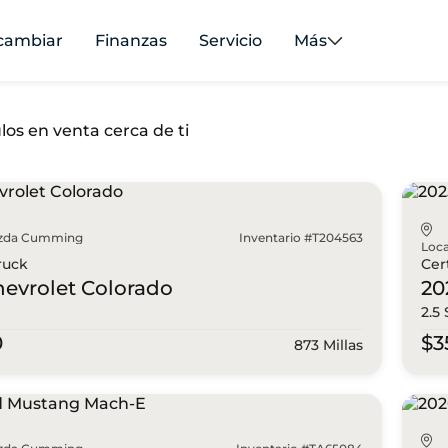
cambiar
Finanzas
Servicio
Más
los en venta cerca de ti
zda Cumming
Inventario #T204563
Loca
ruck
Cer
hevrolet
Colorado
20
2.5
0
$3
873 Millas