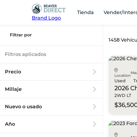
Tienda
Vender/Inter
Brand Logo
Filtrar por
1458 Vehícu
Filtros aplicados
Precio
Ma
Location
Used
T
2026 C
Millaje
2WD LT
$9k
$125k
$36,50
Nuevo o usado
0 mi
173k mi
Año