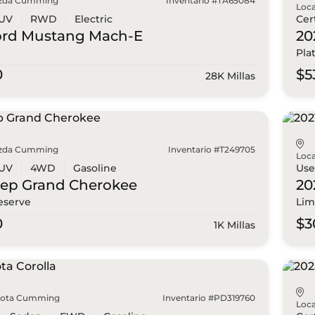
zda Cumming
Inventario #TA65084
Loca
UV
RWD
Electric
Cer
ord
Mustang Mach-E
20
Pla
0
$5
28K Millas
zda Cumming
Inventario #T249705
Loca
UV
4WD
Gasoline
Us
eep
Grand Cherokee
20
eserve
Lim
0
$3
1K Millas
yota Cumming
Inventario #PD319760
Loca