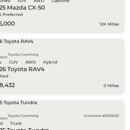
tified
SUV
AWD
Gasoline
25 Mazda
CX-50
 S Preferred
5,000
12K Millas
Toyota Cumming
tion
w
CUV
AWD
Hybrid
26 Toyota
RAV4
ited
8,432
0 Millas
Toyota Cumming
Inventario #R325415
tion
ed
Truck