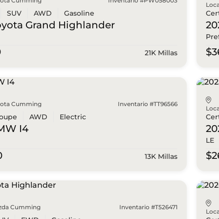
yota Cumming
Inventario #PW058003
Loca
SUV
AWD
Gasoline
Cer
oyota
Grand Highlander
20
Pre
0
$3
21K Millas
yota Cumming
Inventario #TT96566
Loca
oupe
AWD
Electric
Cer
BMW
I4
20
LE
0
$2
13K Millas
zda Cumming
Inventario #T526471
Loca