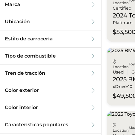
To
Location
Marca
Certified
2024 T
Ubicación
Platinum
$53,50
Estilo de carrocería
Tipo de combustible
To
Location
Used
C
Tren de tracción
2025 
xDrive40
Color exterior
$49,50
Color interior
Características populares
Ma
Location