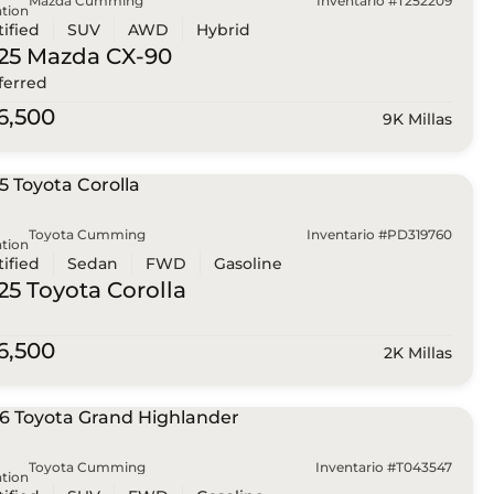
Mazda Cumming
Inventario #T252209
tion
tified
SUV
AWD
Hybrid
25 Mazda
CX-90
ferred
6,500
9K Millas
Toyota Cumming
Inventario #PD319760
tion
tified
Sedan
FWD
Gasoline
25 Toyota
Corolla
6,500
2K Millas
Toyota Cumming
Inventario #T043547
tion