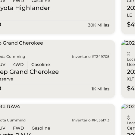
UV
FWD
Gasoline
Cer
oyota
Highlander
20
LE
0
$4
30K Millas
zda Cumming
Inventario #T249705
Loca
UV
4WD
Gasoline
Us
eep
Grand Cherokee
20
eserve
XLT
0
$4
1K Millas
yota Cumming
Inventario #PJ361713
Loca
UV
FWD
Gasoline
Cer