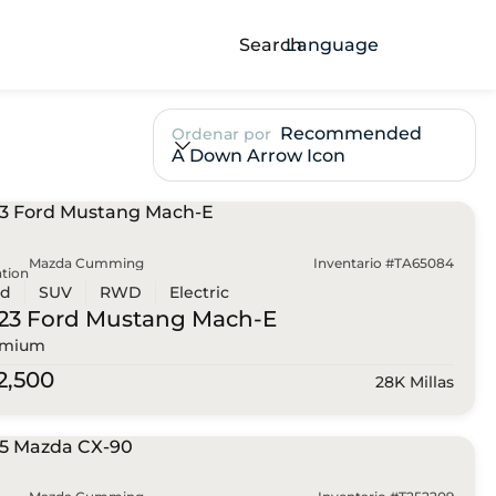
Search
Language
Recommended
Ordenar por
A Down Arrow Icon
Mazda Cumming
Inventario #TA65084
tion
ed
SUV
RWD
Electric
23 Ford
Mustang Mach-E
emium
2,500
28K Millas