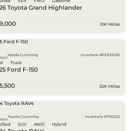
tified
SUV
FWD
Gasoline
26 Toyota
Grand Highlander
9,000
10K Millas
Mazda Cumming
Inventario #PEE53290
tion
ed
Truck
25 Ford
F-150
5,500
32K Millas
Toyota Cumming
Inventario #T135322
tion
tified
SUV
AWD
Hybrid