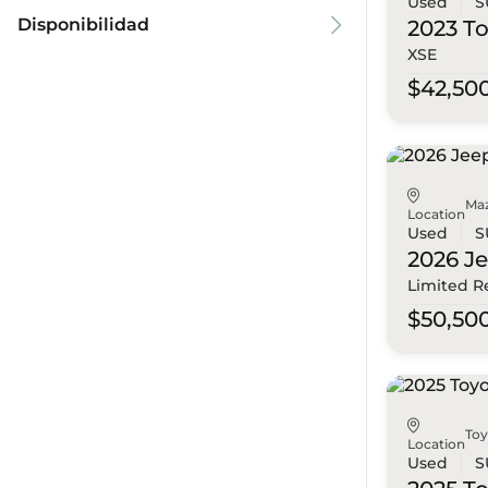
Used
S
Disponibilidad
2023 T
XSE
$42,50
Ma
Location
Used
S
2026 J
Limited R
$50,50
To
Location
Used
S