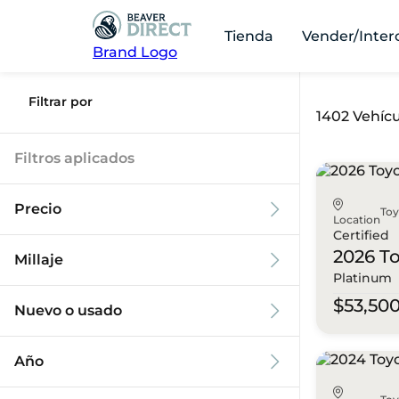
Tienda
Vender/Inter
Brand Logo
Filtrar por
1402 Vehícu
Filtros aplicados
Precio
To
Location
Certified
2026 T
Millaje
Platinum
$9k
$125k
$53,50
Nuevo o usado
0 mi
173k mi
Año