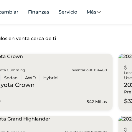
cambiar
Finanzas
Servicio
Más
los en venta cerca de ti
yota Cumming
Inventario #T014480
Loca
Sedan
AWD
Hybrid
Us
oyota
Crown
20
Pr
0
$3
542 Millas