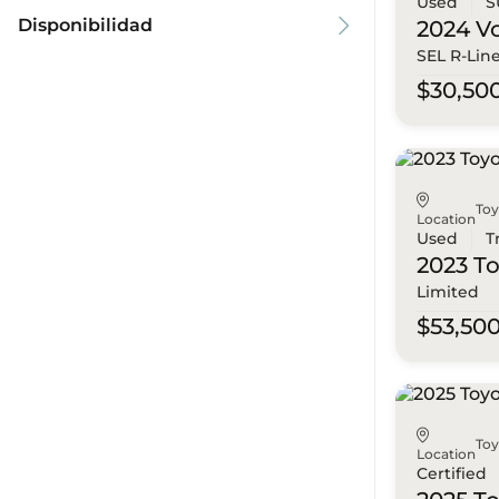
Used
S
Disponibilidad
2024 V
SEL R-Lin
$30,50
To
Location
Used
T
2023 T
Limited
$53,50
To
Location
Certified