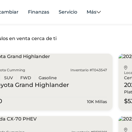
cambiar
Finanzas
Servicio
Más
los en venta cerca de ti
yota Cumming
Inventario #T043547
Loca
SUV
FWD
Gasoline
Cer
oyota
Grand Highlander
20
Pla
0
$5
10K Millas