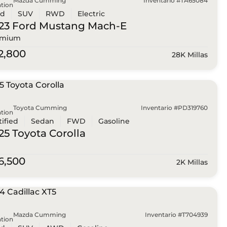
Mazda Cumming
Inventario #TA65084
tion
ed
SUV
RWD
Electric
23 Ford
Mustang Mach-E
emium
2,800
28K Millas
Toyota Cumming
Inventario #PD319760
tion
tified
Sedan
FWD
Gasoline
25 Toyota
Corolla
6,500
2K Millas
Mazda Cumming
Inventario #T704939
tion