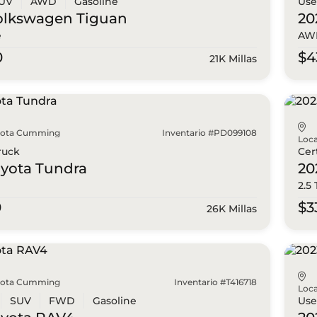
UV
AWD
Gasoline
Us
olkswagen
Tiguan
20
e
AWD
0
$4
21K Millas
yota Cumming
Inventario #PD099108
Loca
ruck
Cer
oyota
Tundra
20
2.5
0
$3
26K Millas
yota Cumming
Inventario #T416718
Loca
SUV
FWD
Gasoline
Us