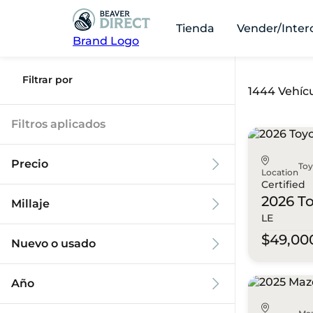
Tienda
Vender/Inter
Brand Logo
Filtrar por
1444 Vehícu
Filtros aplicados
Precio
To
Location
Certified
2026 T
Millaje
LE
$9k
$125k
$49,00
Nuevo o usado
0 mi
173k mi
Año