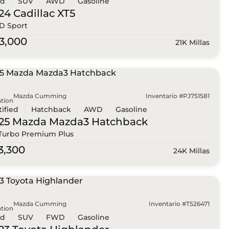
ed
SUV
AWD
Gasoline
24 Cadillac
XT5
 Sport
3,000
21K Millas
Mazda Cumming
Inventario #PJ751581
tion
tified
Hatchback
AWD
Gasoline
25 Mazda
Mazda3 Hatchback
 Turbo Premium Plus
3,300
24K Millas
Mazda Cumming
Inventario #T526471
tion
ed
SUV
FWD
Gasoline