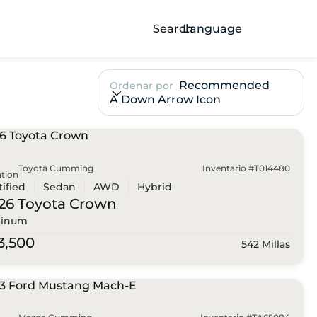
Search
Language
Recommended
Ordenar por
A Down Arrow Icon
Toyota Cumming
Inventario #T014480
tion
tified
Sedan
AWD
Hybrid
26 Toyota
Crown
tinum
3,500
542 Millas