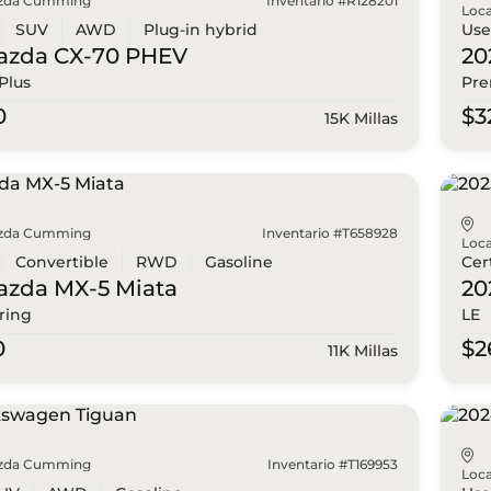
zda Cumming
Inventario #R128201
Loca
SUV
AWD
Plug-in hybrid
Us
azda
CX-70 PHEV
20
Plus
Pr
0
$3
15K Millas
zda Cumming
Inventario #T658928
Loca
Convertible
RWD
Gasoline
Cer
azda
MX-5 Miata
20
ring
LE
0
$2
11K Millas
zda Cumming
Inventario #T169953
Loca