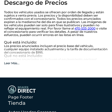
Descargo de Precios
Todos los vehículos usados se ofrecen por orden de llegada y están
sujetos a venta previa. Los precios y la disponibilidad deben ser
confirmados con el concesionario. Todos los precios anunciados
expiran a la medianoche del día en que se publican. Las imágenes de
los vehículos pueden ser solo para fines ilustrativos y pueden no
reflejar el equipamiento real. Por favor llame al
470-533-2000
o visite
el concesionario para verificar los detalles. A pesar de nuestros
esfuerzos, pueden ocurrir errores en las listas en línea.
Qué está incluido
:
Los precios anunciados incluyen el precio base del vehículo,
cualquier equipo instalado actualmente y la tarifa de documentación
del concesionario de $995.
Qué no está incluido
:
Los precios anunciados no incluyen el equipamiento opcional
seleccionado por el comprador, impuestos estatales y locales,
Leer Más
...
etiqueta, título, registro, tarifas de la ley de limón, o los $1,674
opcionales de Beneficios Beaver.
Page Footer
Tienda