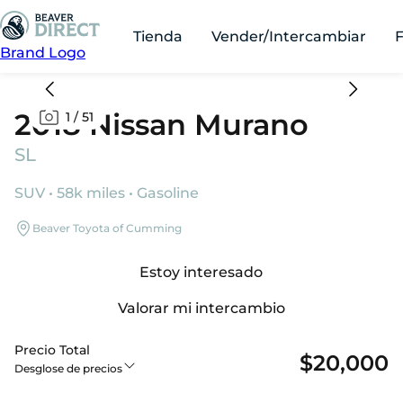
Tienda
Vender/Intercambiar
Brand Logo
2018 Nissan Murano
1
/
51
SL
SUV • 58k miles • Gasoline
Beaver Toyota of Cumming
Estoy interesado
Valorar mi intercambio
Precio Total
$20,000
Desglose de precios