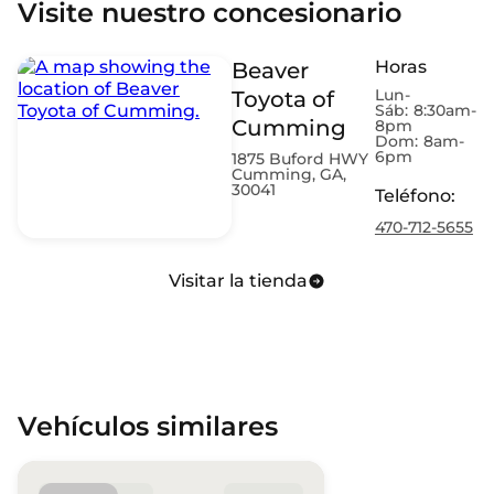
Visite nuestro concesionario
Horas
Beaver
Lun-
Toyota of
Sáb:
8:30am-
Cumming
8pm
Dom:
8am-
6pm
1875 Buford HWY
Cumming, GA,
30041
Teléfono
:
470-712-5655
Visitar la tienda
Vehículos similares