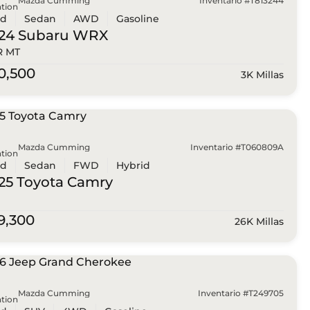
Mazda Cumming
Inventario #T813244
tion
ed
Sedan
AWD
Gasoline
24 Subaru
WRX
R MT
0,500
3K Millas
Mazda Cumming
Inventario #T060809A
tion
ed
Sedan
FWD
Hybrid
25 Toyota
Camry
9,300
26K Millas
Mazda Cumming
Inventario #T249705
tion