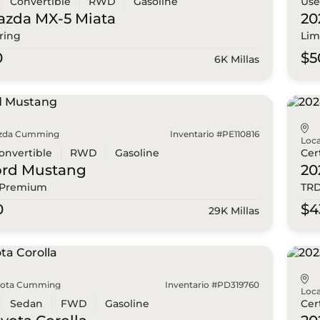
Convertible
RWD
Gasoline
Us
azda
MX-5 Miata
20
ring
Lim
0
$5
6K Millas
zda Cumming
Inventario #PE110816
Loca
onvertible
RWD
Gasoline
Cer
ord
Mustang
20
 Premium
TRD
0
$4
29K Millas
yota Cumming
Inventario #PD319760
Loca
Sedan
FWD
Gasoline
Cer