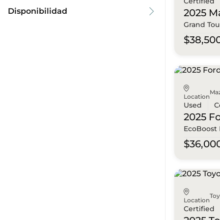
Certified
Disponibilidad
2025 M
Grand Tou
$38,50
Ma
Location
Used
C
2025 F
EcoBoost
$36,00
To
Location
Certified