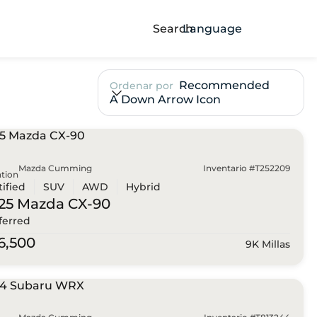
Search
Language
Recommended
Ordenar por
A Down Arrow Icon
Mazda Cumming
Inventario #T252209
tion
tified
SUV
AWD
Hybrid
25 Mazda
CX-90
ferred
6,500
9K Millas