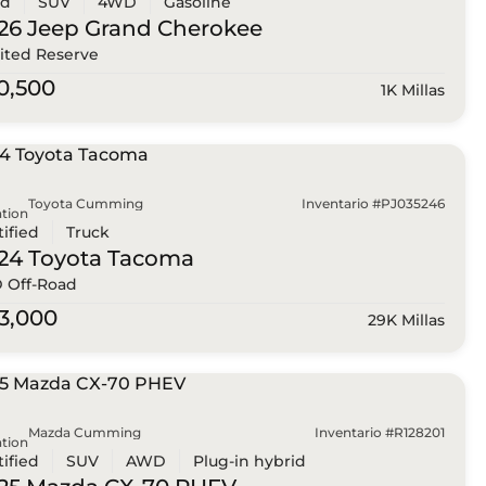
ed
SUV
4WD
Gasoline
26 Jeep
Grand Cherokee
ited Reserve
0,500
1K Millas
Toyota Cumming
Inventario #PJ035246
tion
tified
Truck
24 Toyota
Tacoma
 Off-Road
3,000
29K Millas
Mazda Cumming
Inventario #R128201
tion
tified
SUV
AWD
Plug-in hybrid