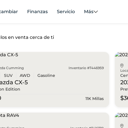
cambiar
Finanzas
Servicio
Más
los en venta cerca de ti
zda Cumming
Inventario #T446959
Loca
SUV
AWD
Gasoline
Cer
azda
CX-5
20
on Edition
Pre
0
$3
11K Millas