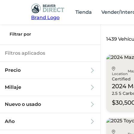
Tienda
Vender/Inter
Brand Logo
Filtrar por
1439 Vehícu
Filtros aplicados
Precio
Ma
Location
Certified
2024 M
Millaje
2.5 S Carb
$9k
$125k
$30,50
Nuevo o usado
0 mi
173k mi
Año