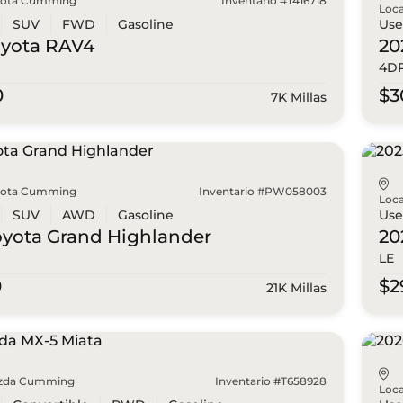
yota Cumming
Inventario #T416718
Loca
SUV
FWD
Gasoline
Us
oyota
RAV4
20
4D
0
$3
7K Millas
yota Cumming
Inventario #PW058003
Loca
SUV
AWD
Gasoline
Us
oyota
Grand Highlander
20
LE
0
$2
21K Millas
zda Cumming
Inventario #T658928
Loca