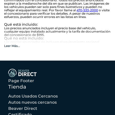
confirmados con el concesionario. Todos los precios anunciados
expiran a la medianoche del día en que se publican. Las imágenes de
los vehículos pueden ser solo para fines ilustrativos y pueden no
reflejar el equipamiento real. Por favor llame al
470-533-2000
o visite
el concesionario para verificar los detalles. A pesar de nuestros
esfuerzos, pueden ocurrir errores en las listas en línea.
Qué está incluido
:
Los precios anunciados incluyen el precio base del vehículo,
cualquier equipo instalado actualmente y la tarifa de documentación
del concesionario de $995.
Qué no está incluido
:
Los precios anunciados no incluyen el equipamiento opcional
seleccionado por el comprador, impuestos estatales y locales,
Leer Más
...
etiqueta, título, registro, tarifas de la ley de limón, o los $1,674
opcionales de Beneficios Beaver.
Page Footer
Tienda
Autos Usados Cercanos
Autos nuevos cercanos
Beaver Direct
Certificado