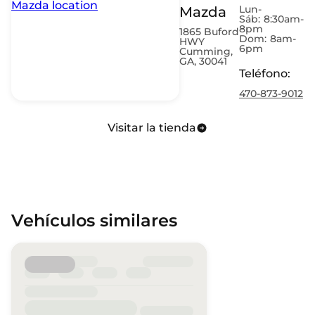
Lun-
Mazda
Sáb:
8:30am-
8pm
1865 Buford
Dom:
8am-
HWY
6pm
Cumming,
GA, 30041
Teléfono
:
470-873-9012
Visitar la tienda
Vehículos similares