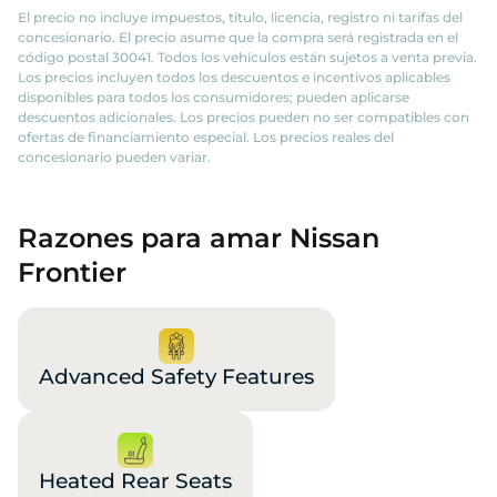
El precio no incluye impuestos, título, licencia, registro ni tarifas del
concesionario. El precio asume que la compra será registrada en el
código postal 30041. Todos los vehículos están sujetos a venta previa.
Los precios incluyen todos los descuentos e incentivos aplicables
disponibles para todos los consumidores; pueden aplicarse
descuentos adicionales. Los precios pueden no ser compatibles con
ofertas de financiamiento especial. Los precios reales del
concesionario pueden variar.
Razones para amar Nissan
Frontier
Advanced Safety Features
Heated Rear Seats