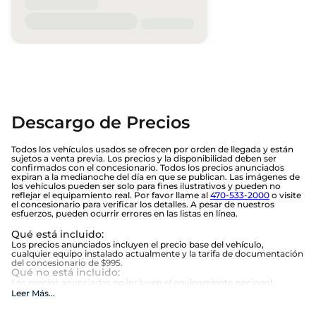
Descargo de Precios
Todos los vehículos usados se ofrecen por orden de llegada y están
sujetos a venta previa. Los precios y la disponibilidad deben ser
confirmados con el concesionario. Todos los precios anunciados
expiran a la medianoche del día en que se publican. Las imágenes de
los vehículos pueden ser solo para fines ilustrativos y pueden no
reflejar el equipamiento real. Por favor llame al
470-533-2000
o visite
el concesionario para verificar los detalles. A pesar de nuestros
esfuerzos, pueden ocurrir errores en las listas en línea.
Qué está incluido
:
Los precios anunciados incluyen el precio base del vehículo,
cualquier equipo instalado actualmente y la tarifa de documentación
del concesionario de $995.
Qué no está incluido
:
Los precios anunciados no incluyen el equipamiento opcional
seleccionado por el comprador, impuestos estatales y locales,
Leer Más
...
etiqueta, título, registro, tarifas de la ley de limón, o los $1,674
opcionales de Beneficios Beaver.