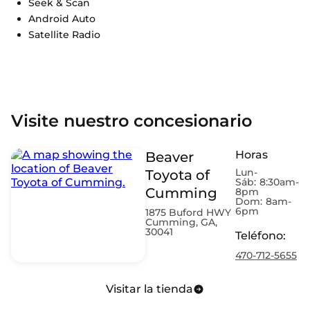
Seek & Scan
Android Auto
Satellite Radio
Visite nuestro concesionario
Horas
Beaver
Lun-
Toyota of
Sáb:
8:30am-
Cumming
8pm
Dom:
8am-
6pm
1875 Buford HWY
Cumming, GA,
30041
Teléfono
:
470-712-5655
Visitar la tienda