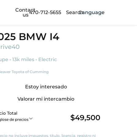
Contact
470-712-5655
Search
Language
us
025 BMW I4
rive40
pe • 13k miles • Electric
eaver Toyota of Cumming
Estoy interesado
Valorar mi intercambio
cio Total
$49,500
lose de precios
recio no incluye impuestos, título, licencia, registro ni