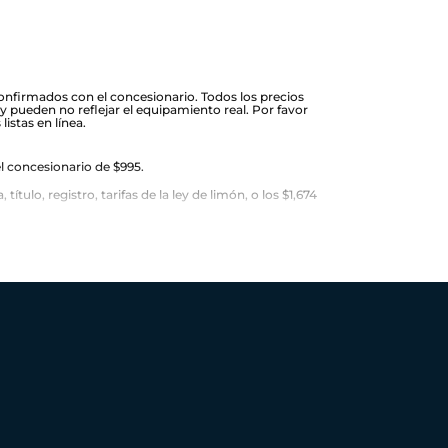
 confirmados con el concesionario. Todos los precios
y pueden no reflejar el equipamiento real. Por favor
listas en línea.
l concesionario de $995.
ulo, registro, tarifas de la ley de limón, o los $1,674