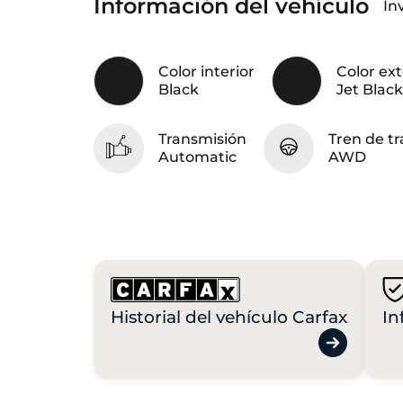
Información del vehículo
In
Color interior
Color ext
Black
Jet Blac
Transmisión
Tren de tr
Automatic
AWD
Historial del vehículo Carfax
In