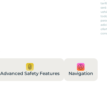
tari
será
vehí
todo
para
adic
ofer
conc
Advanced Safety Features
Navigation