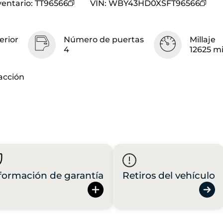
ventario
:
TT96566
VIN
:
WBY43HD0XSFT96566
erior
Número de puertas
Millaje
k
4
12625 m
acción
formación de garantía
Retiros del vehículo