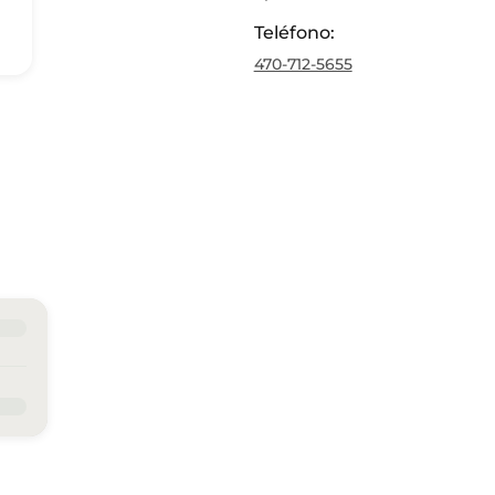
Teléfono
:
470-712-5655