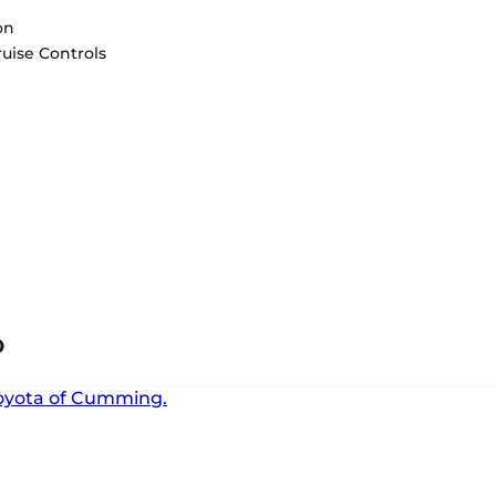
on
uise Controls
o