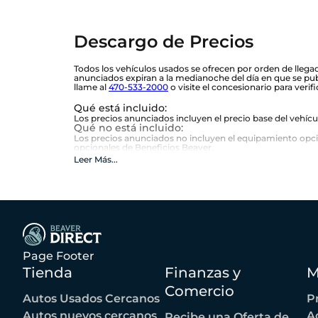
Descargo de Precios
Todos los vehículos usados se ofrecen por orden de llegad
anunciados expiran a la medianoche del día en que se publ
llame al
470-533-2000
o visite el concesionario para verifi
Qué está incluido
:
Los precios anunciados incluyen el precio base del vehíc
Qué no está incluido
:
Los precios anunciados no incluyen el equipamiento opciona
opcionales de Beneficios Beaver.
Leer Más
...
Page Footer
Tienda
Finanzas y
M
Comercio
Autos Usados Cercanos
P
Autos nuevos cercanos
A
Recibe una Oferta de