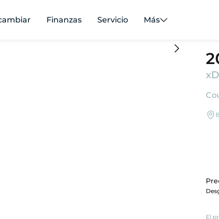
cambiar
Finanzas
Servicio
Más
2
xD
Cou
B
Pre
Desg
El p