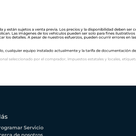
a y están sujetos a venta previa. Los precios y la disponibilidad deben ser
ican. Las imágenes de los vehículos pueden ser solo para fines ilustrativos 
car los detalles. A pesar de nuestros esfuerzos, pueden ocurrir errores en las 
ulo, cualquier equipo instalado actualmente y la tarifa de documentación de
l seleccionado por el comprador, impuestos estatales y locales, etiqueta, tít
ás
rogramar Servicio
cerca de nosotros