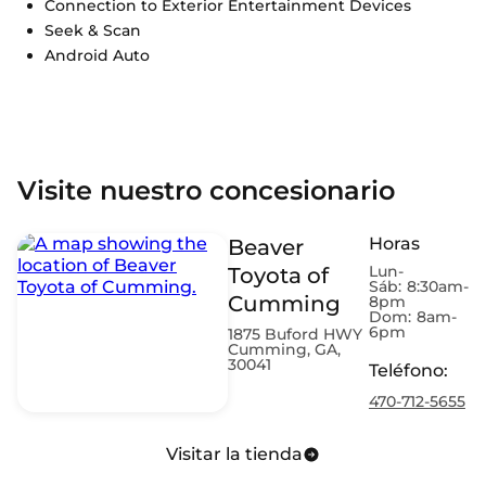
Connection to Exterior Entertainment Devices
Seek & Scan
Android Auto
Visite nuestro concesionario
Horas
Beaver
Lun-
Toyota of
Sáb:
8:30am-
Cumming
8pm
Dom:
8am-
6pm
1875 Buford HWY
Cumming, GA,
30041
Teléfono
:
470-712-5655
Visitar la tienda