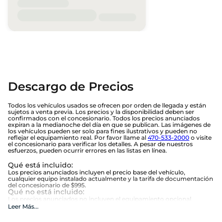
Descargo de Precios
Todos los vehículos usados se ofrecen por orden de llegada y están
sujetos a venta previa. Los precios y la disponibilidad deben ser
confirmados con el concesionario. Todos los precios anunciados
expiran a la medianoche del día en que se publican. Las imágenes de
los vehículos pueden ser solo para fines ilustrativos y pueden no
reflejar el equipamiento real. Por favor llame al
470-533-2000
o visite
el concesionario para verificar los detalles. A pesar de nuestros
esfuerzos, pueden ocurrir errores en las listas en línea.
Qué está incluido
:
Los precios anunciados incluyen el precio base del vehículo,
cualquier equipo instalado actualmente y la tarifa de documentación
del concesionario de $995.
Qué no está incluido
:
Los precios anunciados no incluyen el equipamiento opcional
seleccionado por el comprador, impuestos estatales y locales,
Leer Más
...
etiqueta, título, registro, tarifas de la ley de limón, o los $1,674
opcionales de Beneficios Beaver.