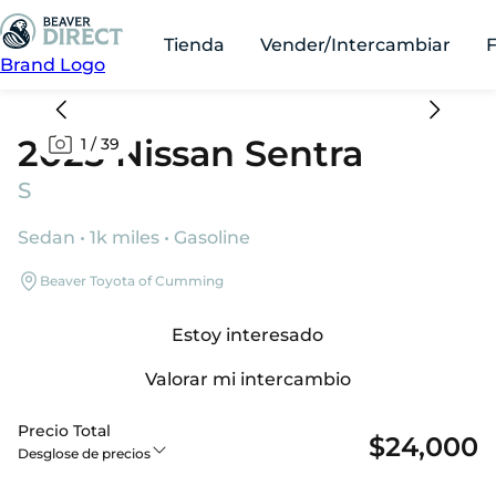
Tienda
Vender/Intercambiar
Brand Logo
2025 Nissan Sentra
1
/
39
S
Sedan • 1k miles • Gasoline
Beaver Toyota of Cumming
Estoy interesado
Valorar mi intercambio
Precio Total
$24,000
Desglose de precios